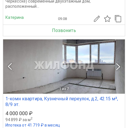
Черкесске) современный двухэтажный дом,
расположенный...
Катерина
09.08
Позвонить
1
из 7
1-комн квартира, Кузнечный переулок, д.2, 42.15 м²,
8/9 эт.
4 000 000 ₽
2
94 899 ₽ за м
Ипотека от 41 719 ₽ в месяц