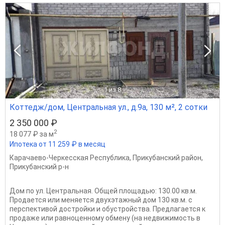
1
из 8
Коттедж/дом, Центральная ул., д.9а, 130 м², 2 сотки
2 350 000 ₽
2
18 077 ₽ за м
Ипотека от 11 259 ₽ в месяц
Карачаево-Черкесская Республика
,
Прикубанский район
,
Прикубанский р-н
Дом по ул. Центральная. Общей площадью: 130.00 кв.м.
Продается или меняется двухэтажный дом 130 кв.м. с
перспективой достройки и обустройства. Предлагается к
продаже или равноценному обмену (на недвижимость в