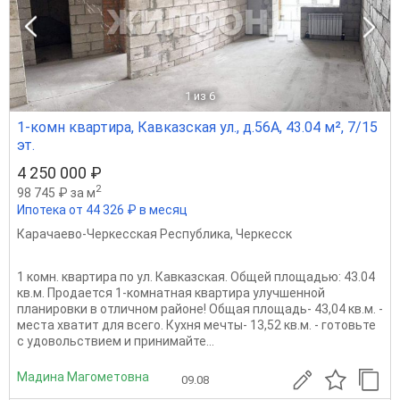
1
из 6
1-комн квартира, Кавказская ул., д.56А, 43.04 м², 7/15
эт.
4 250 000 ₽
2
98 745 ₽ за м
Ипотека от 44 326 ₽ в месяц
Карачаево-Черкесская Республика
,
Черкесск
1 комн. квартира по ул. Кавказская. Общей площадью: 43.04
кв.м. Продается 1-комнатная квартира улучшенной
планировки в отличном районе! Общая площадь- 43,04 кв.м. -
места хватит для всего. Кухня мечты- 13,52 кв.м. - готовьте
с удовольствием и принимайте...
Мадина Магометовна
09.08