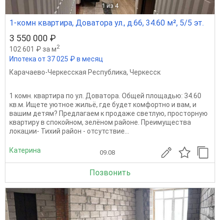
1
из 4
1-комн квартира, Доватора ул., д.66, 34.60 м², 5/5 эт.
3 550 000 ₽
2
102 601 ₽ за м
Ипотека от 37 025 ₽ в месяц
Карачаево-Черкесская Республика
,
Черкесск
1 комн. квартира по ул. Доватора. Общей площадью: 34.60
кв.м. Ищете уютное жильё, где будет комфортно и вам, и
вашим детям? Предлагаем к продаже светлую, просторную
квартиру в спокойном, зелёном районе. Преимущества
локации- Тихий район - отсутствие...
Катерина
09.08
Позвонить