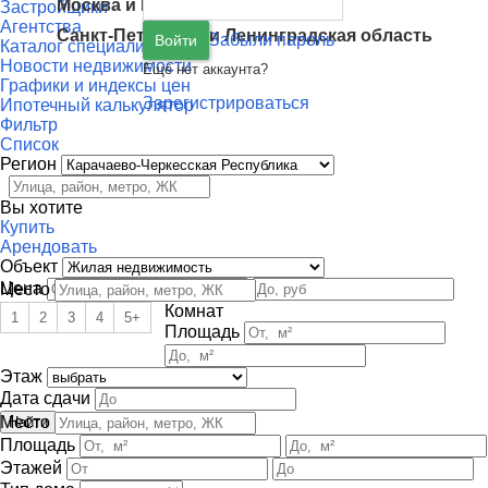
Москва
и
Московская область
Застройщики
Агентства
Санкт-Петербург
и
Ленинградская область
Забыли пароль
Войти
Каталог специалистов
Новости недвижимости
Ещё нет аккаунта?
Графики и индексы цен
Зарегистрироваться
Ипотечный калькулятор
Фильтр
Список
Регион
Вы хотите
Купить
Арендовать
Объект
Цена
Место
Комнат
1
2
3
4
5+
Площадь
Этаж
Дата сдачи
Место
Площадь
Этажей