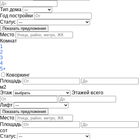
Тип дома
Год постройки
Статус
Место
Комнат
1
2
3
4
5+
Коворкинг
Площадь
м
2
Этаж
Этажей всего
Лифт
Место
Площадь
сот
Статус