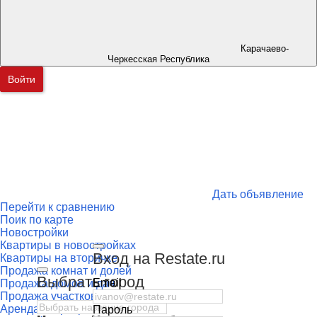
Карачаево-
Черкесская Республика
Войти
Дать объявление
Перейти к сравнению
Поик по карте
Новостройки
Квартиры в новостройках
Вход на Restate.ru
Квартиры на вторичке
Продажа комнат и долей
Выбрать город
Email
Продажа домов и дач
Продажа участков
Аренда квартир
Пароль