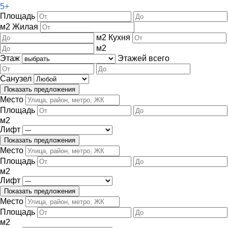
5+
Площадь
м
2
Жилая
м
2
Кухня
м
2
Этаж
Этажей всего
Санузел
Место
Площадь
м
2
Лифт
Место
Площадь
м
2
Лифт
Место
Площадь
м
2