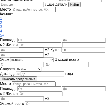
i
Ещё детали
Место
Комнат
1
2
3
4
5+
Площадь
м
2
Жилая
м
2
Кухня
м
2
Этаж
Этажей всего
Санузел
Дата сдачи
года
Место
Площадь
м
2
Жилая
м
2
Этажей всего