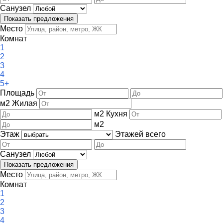
Санузел
Место
Комнат
1
2
3
4
5+
Площадь
м
2
Жилая
м
2
Кухня
м
2
Этаж
Этажей всего
Санузел
Место
Комнат
1
2
3
4