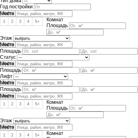
Тип дома
Год постройки
Место
Комнат
1
2
3
4
5+
Площадь
Этаж
Место
Площадь
Статус
Место
Площадь
Лифт
Место
Площадь
Место
Комнат
1
2
3
4
5+
Площадь
Этаж
Место
Комнат
1
2
3
4
5+