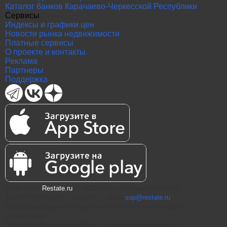
Каталог банков Карачаево-Черкесской Республики
Сервисы
Индексы и графики цен
Новости рынка недвижимости
Платные сервисы
О проекте и контакты
Реклама
Партнеры
Поддержка
2004—2026
Restate.ru
® ООО "Интернет проекты" ОГРН
1147847086870 ИНН 7811574827, email
sup@restate.ru
При использовании материалов гиперссылка на Restate.ru
обязательна.
Витрина недвижимости Restate - одна из крупнейших баз