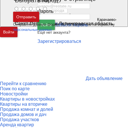
Выбрать город
Email
Пароль
Москва
и
Московская область
Отправить
Карачаево-
Санкт-Петербург
и
Ленинградская область
Черкесская Республика
Отправляя данную форму, вы соглашаетесь на обработку
Забыли пароль
Войти
персональных данных
Войти
Ещё нет аккаунта?
Зарегистрироваться
Дать объявление
Перейти к сравнению
Поик по карте
Новостройки
Квартиры в новостройках
Квартиры на вторичке
Продажа комнат и долей
Продажа домов и дач
Продажа участков
Аренда квартир