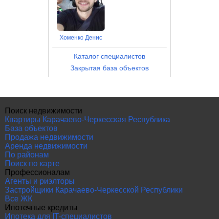
Хоменко Денис
Каталог специалистов
Закрытая база объектов
Поиск недвижимости
Квартиры Карачаево-Черкесская Республика
База объектов
Продажа недвижимости
Аренда недвижимости
По районам
Поиск по карте
Профессионалам
Агенты и риэлторы
Застройщики Карачаево-Черкесской Республики
Все ЖК
Ипотечные кредиты
Ипотека для IT-специалистов