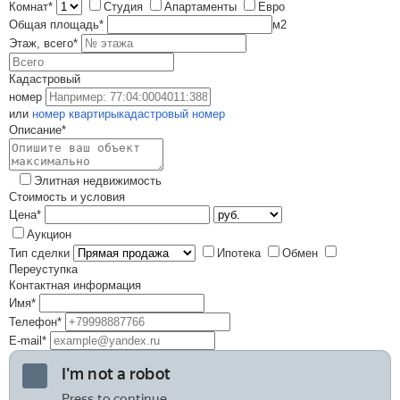
Комнат*
Студия
Апартаменты
Евро
Общая площадь*
м
2
Этаж, всего*
Кадастровый
номер
или
номер квартиры
кадастровый номер
Описание*
Элитная недвижимость
Стоимость и условия
Цена*
Аукцион
Тип сделки
Ипотека
Обмен
Переуступка
Контактная информация
Имя*
Телефон*
E-mail*