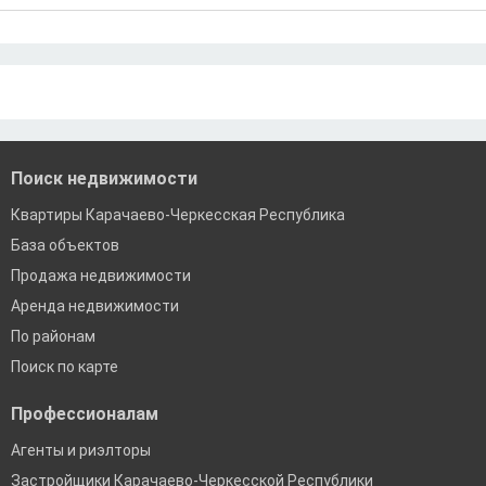
Ипотека без первого взноса
Санкт-Петербург
Ипотека самозанятым
Ипотека без подтверждения дохода
Москва
По двум документам
Краснодар
Сочи
Екатеринбург
Поиск недвижимости
Квартиры Карачаево-Черкесская Республика
База объектов
Продажа недвижимости
Аренда недвижимости
По районам
Поиск по карте
Профессионалам
Агенты и риэлторы
Застройщики Карачаево-Черкесской Республики