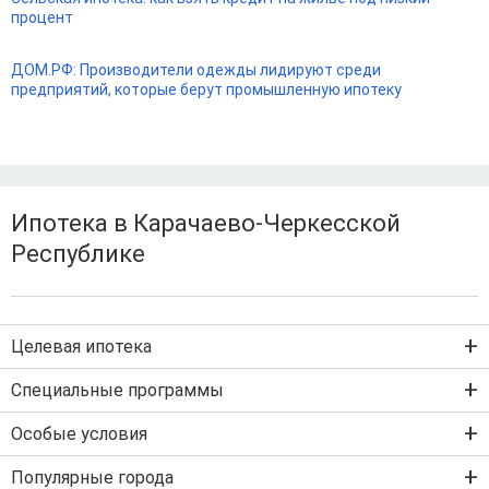
процент
ДОМ.РФ: Производители одежды лидируют среди
предприятий, которые берут промышленную ипотеку
Ипотека в Карачаево-Черкесской
Республике
Целевая ипотека
Ипотека на новостройку
Специальные программы
Ипотека на вторичку
Семейная ипотека
Особые условия
Ипотека на строительство дома
Военная ипотека
Льготная ипотека с господдержкой
Популярные города
IT-ипотека
Рефинансирование ипотеки