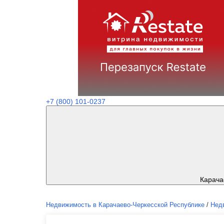
+7 (800) 101-0237
Карача
Недвижимость в Карачаево-Черкесской Республике
/
Нед