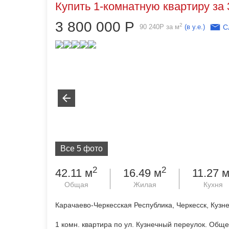
Купить 1-комнатную квартиру за 
3 800 000
Р
2
90 240
Р
за м
(в у.е.)
С
Все 5 фото
2
2
42.11 м
16.49 м
11.27 
Общая
Жилая
Кухня
Карачаево-Черкесская Республика, Черкесск, Кузне
1 комн. квартира по ул. Кузнечный переулок. Общ