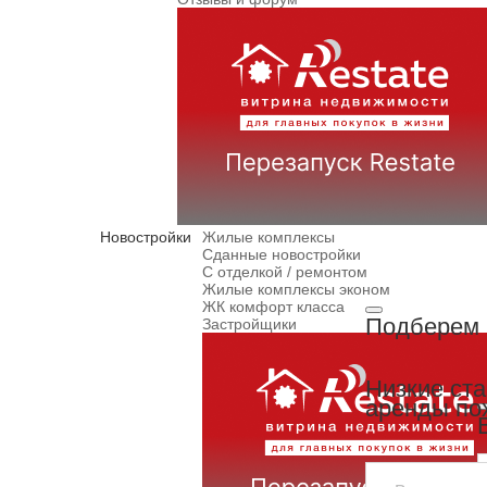
Новостройки
Жилые комплексы
Сданные новостройки
С отделкой / ремонтом
Жилые комплексы эконом
ЖК комфорт класса
Подберем 
Застройщики
Низкие ст
аренды по